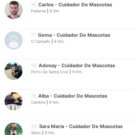
16
.
Carlos
-
Cuidador De Mascotas
Paderne
|
8
Km.
17
.
Gema
-
Cuidador De Mascotas
O Carballo
|
8
Km.
18
.
Adonay
-
Cuidador De Mascotas
Porto De Santa Cruz
|
9
Km.
19
.
Alba
-
Cuidador De Mascotas
Cambre
|
9
Km.
20
.
Sara María
-
Cuidador De Mascotas
Seixo
|
9
Km.