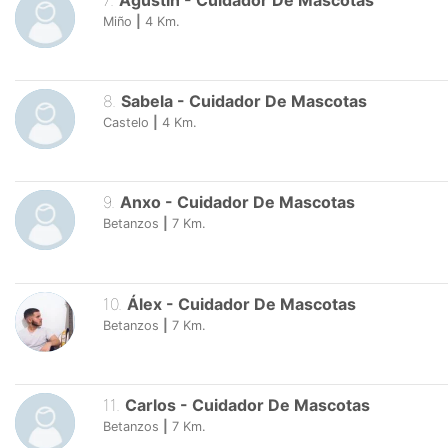
7
.
Agustin
-
Cuidador De Mascotas
Miño
|
4
Km.
8
.
Sabela
-
Cuidador De Mascotas
Castelo
|
4
Km.
9
.
Anxo
-
Cuidador De Mascotas
Betanzos
|
7
Km.
10
.
Álex
-
Cuidador De Mascotas
Betanzos
|
7
Km.
11
.
Carlos
-
Cuidador De Mascotas
Betanzos
|
7
Km.