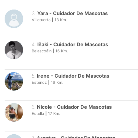
3
.
Yara
-
Cuidador De Mascotas
Villatuerta
|
13
Km.
4
.
Iñaki
-
Cuidador De Mascotas
Belascoáin
|
16
Km.
5
.
Irene
-
Cuidador De Mascotas
Esténoz
|
16
Km.
6
.
Nicole
-
Cuidador De Mascotas
Estella
|
17
Km.