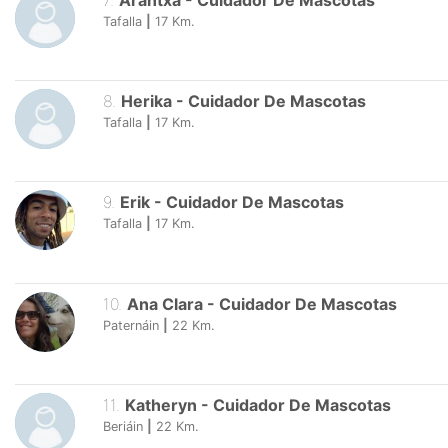
7
.
Arantxa
-
Cuidador De Mascotas
Tafalla
|
17
Km.
8
.
Herika
-
Cuidador De Mascotas
Tafalla
|
17
Km.
9
.
Erik
-
Cuidador De Mascotas
Tafalla
|
17
Km.
10
.
Ana Clara
-
Cuidador De Mascotas
Paternáin
|
22
Km.
11
.
Katheryn
-
Cuidador De Mascotas
Beriáin
|
22
Km.