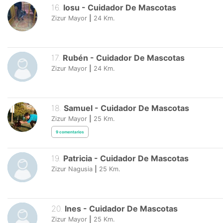
16
.
Iosu
-
Cuidador De Mascotas
Zizur Mayor
|
24
Km.
17
.
Rubén
-
Cuidador De Mascotas
Zizur Mayor
|
24
Km.
18
.
Samuel
-
Cuidador De Mascotas
Zizur Mayor
|
25
Km.
9
comentarios
19
.
Patricia
-
Cuidador De Mascotas
Zizur Nagusia
|
25
Km.
20
.
Ines
-
Cuidador De Mascotas
Zizur Mayor
|
25
Km.