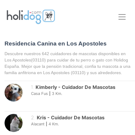
Residencia Canina en Los Apostoles
Descubre nuestros 642 cuidadores de mascotas disponibles en
Los Apostoles
(03110) para cuidar de tu perro o gato con Holidog
España. Mejor que la pensión tradicional, confia tu mascota a una
familia anfitriona en
Los Apostoles
(03110) y sus alrededores.
1
.
Kimberly
-
Cuidador De Mascotas
Casa Fus
|
3
Km.
2
.
Kris
-
Cuidador De Mascotas
Alacant
|
4
Km.