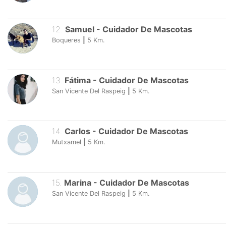
12
.
Samuel
-
Cuidador De Mascotas
Boqueres
|
5
Km.
13
.
Fátima
-
Cuidador De Mascotas
San Vicente Del Raspeig
|
5
Km.
14
.
Carlos
-
Cuidador De Mascotas
Mutxamel
|
5
Km.
15
.
Marina
-
Cuidador De Mascotas
San Vicente Del Raspeig
|
5
Km.