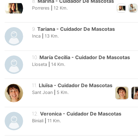
8
.
Marina
-
Cuidador De Mascotas
Porreres
|
12
Km.
9
.
Tariana
-
Cuidador De Mascotas
Inca
|
13
Km.
10
.
María Cecilia
-
Cuidador De Mascotas
Lloseta
|
14
Km.
11
.
Lluïsa
-
Cuidador De Mascotas
Sant Joan
|
5
Km.
12
.
Veronica
-
Cuidador De Mascotas
Biniali
|
11
Km.