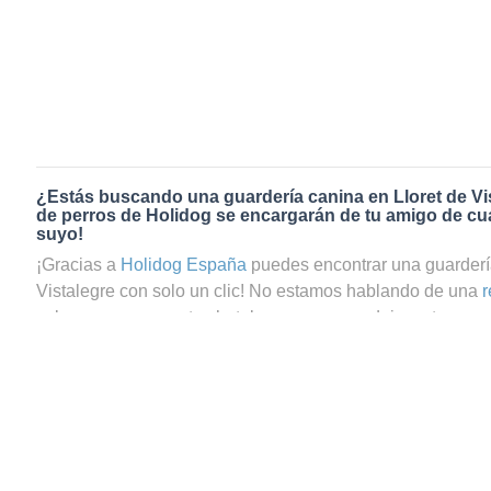
¿Estás buscando una guardería canina en Lloret de Vi
de perros de Holidog se encargarán de tu amigo de cua
suyo!
¡Gracias a
Holidog España
puedes encontrar una guardería
Vistalegre con solo un clic! No estamos hablando de una
r
sabemos que en estos hoteles para perros dejas a tu masco
tranquilo, ya que te preguntas si tu perrito estará realment
reservas el servicio de guardería canina en Lloret de Vista
podrás estar totalmente seguro de que tu mascota estará 
Holidog contamos con una gran comunidad de amantes de 
como cuidadores de perros y cuidadores de gatos en Llore
cuatro patas pasará una estancia agradable y relajada con 