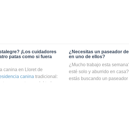
stalegre? ¡Los cuidadores
¿Necesitas un paseador de
tro patas como si fuera
en uno de ellos?
¿Mucho trabajo esta semana? 
 canina en Lloret de
esté solo y aburrido en casa?
esidencia canina
tradicional:
estás buscando un paseador
ta pero no te vas del todo
Gracias a nuestro servicio d
e bien cuidado. En cambio, si
cuatro patas podrá hacer ejer
legre a través de Holidog,
ocuparte de él. ¡En nuestra w
en las mejores manos. En
en Lloret de Vistalegre, filtra
los animales que trabajan
de búsquedas!
t de Vistalegre. Tu amigo de
una familia anfitriona que le
¿Cómo puedo convertirme en