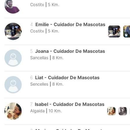
Costitx
|
5
Km.
4
.
Emilie
-
Cuidador De Mascotas
Costitx
|
5
Km.
5
.
Joana
-
Cuidador De Mascotas
Sancellas
|
8
Km.
6
.
Liat
-
Cuidador De Mascotas
Sencelles
|
8
Km.
7
.
Isabel
-
Cuidador De Mascotas
Algaida
|
10
Km.