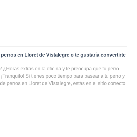
 perros en
Lloret de Vistalegre
o te gustaría convertirte
¿Horas extras en la oficina y te preocupa que tu perro
 ¡Tranquilo! Si tienes poco tiempo para pasear a tu perro y
 de perros en
Lloret de Vistalegre
, estás en el sitio correcto.
e
paseadores de perros
en
Lloret de Vistalegre
, tu amigo de
cicio y estar cuidado, incluso cuando tú no puedas
eb puedes ver una lista con todos los cuidadores de perros
r por precio e incluso por disponibilidad y ahorrarte un sinfín
 paseador de perros en
Lloret de Vistalegre
?