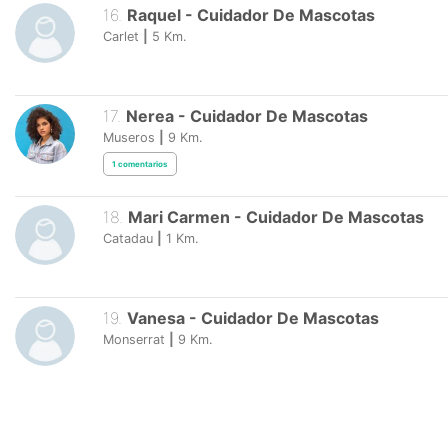
16
.
Raquel
-
Cuidador De Mascotas
Carlet
|
5
Km.
17
.
Nerea
-
Cuidador De Mascotas
Museros
|
9
Km.
1
comentarios
18
.
Mari Carmen
-
Cuidador De Mascotas
Catadau
|
1
Km.
19
.
Vanesa
-
Cuidador De Mascotas
Monserrat
|
9
Km.