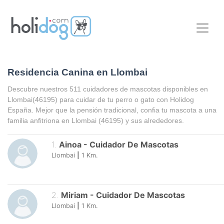
Residencia Canina en Llombai
Descubre nuestros 511 cuidadores de mascotas disponibles en
Llombai
(46195) para cuidar de tu perro o gato con Holidog
España. Mejor que la pensión tradicional, confia tu mascota a una
familia anfitriona en
Llombai
(46195) y sus alrededores.
1
.
Ainoa
-
Cuidador De Mascotas
Llombai
|
1
Km.
2
.
Miriam
-
Cuidador De Mascotas
Llombai
|
1
Km.