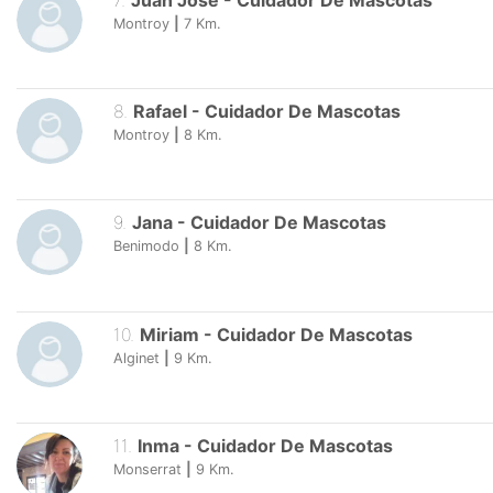
7
.
Juan Jose
-
Cuidador De Mascotas
Montroy
|
7
Km.
8
.
Rafael
-
Cuidador De Mascotas
Montroy
|
8
Km.
9
.
Jana
-
Cuidador De Mascotas
Benimodo
|
8
Km.
10
.
Miriam
-
Cuidador De Mascotas
Alginet
|
9
Km.
11
.
Inma
-
Cuidador De Mascotas
Monserrat
|
9
Km.