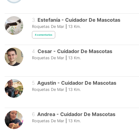
3
.
Estefanía
-
Cuidador De Mascotas
Roquetas De Mar
|
13
Km.
4
comentarios
4
.
Cesar
-
Cuidador De Mascotas
Roquetas De Mar
|
13
Km.
5
.
Agustin
-
Cuidador De Mascotas
Roquetas De Mar
|
13
Km.
6
.
Andrea
-
Cuidador De Mascotas
Roquetas De Mar
|
13
Km.