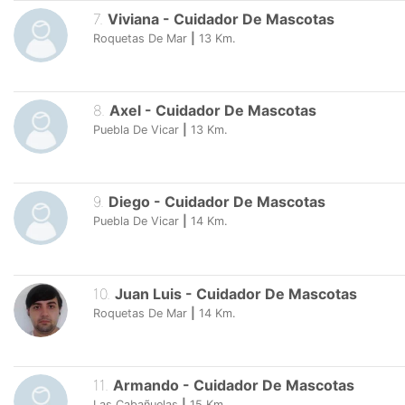
7
.
Viviana
-
Cuidador De Mascotas
Roquetas De Mar
|
13
Km.
8
.
Axel
-
Cuidador De Mascotas
Puebla De Vicar
|
13
Km.
9
.
Diego
-
Cuidador De Mascotas
Puebla De Vicar
|
14
Km.
10
.
Juan Luis
-
Cuidador De Mascotas
Roquetas De Mar
|
14
Km.
11
.
Armando
-
Cuidador De Mascotas
Las Cabañuelas
|
15
Km.