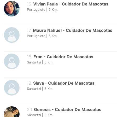
16
.
Vivian Paula
-
Cuidador De Mascotas
Portugalete
|
5
Km.
17
.
Mauro Nahuel
-
Cuidador De Mascotas
Portugalete
|
5
Km.
18
.
Fran
-
Cuidador De Mascotas
Santurtzi
|
5
Km.
19
.
Slava
-
Cuidador De Mascotas
Santurtzi
|
5
Km.
20
.
Genesis
-
Cuidador De Mascotas
Santurtzi
|
5
Km.