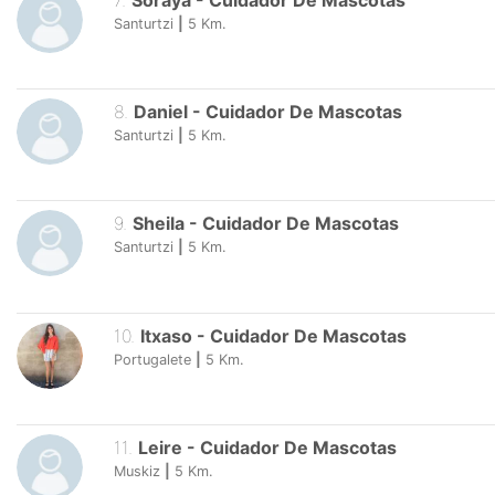
7
.
Soraya
-
Cuidador De Mascotas
Santurtzi
|
5
Km.
8
.
Daniel
-
Cuidador De Mascotas
Santurtzi
|
5
Km.
9
.
Sheila
-
Cuidador De Mascotas
Santurtzi
|
5
Km.
10
.
Itxaso
-
Cuidador De Mascotas
Portugalete
|
5
Km.
11
.
Leire
-
Cuidador De Mascotas
Muskiz
|
5
Km.