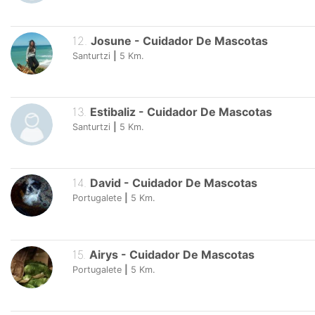
12
.
Josune
-
Cuidador De Mascotas
Santurtzi
|
5
Km.
13
.
Estibaliz
-
Cuidador De Mascotas
Santurtzi
|
5
Km.
14
.
David
-
Cuidador De Mascotas
Portugalete
|
5
Km.
15
.
Airys
-
Cuidador De Mascotas
Portugalete
|
5
Km.