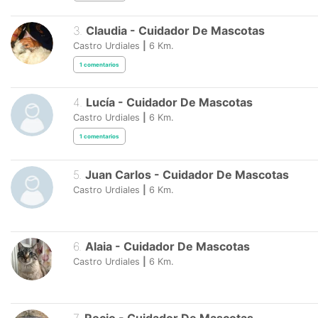
3
.
Claudia
-
Cuidador De Mascotas
Castro Urdiales
|
6
Km.
1
comentarios
4
.
Lucía
-
Cuidador De Mascotas
Castro Urdiales
|
6
Km.
1
comentarios
5
.
Juan Carlos
-
Cuidador De Mascotas
Castro Urdiales
|
6
Km.
6
.
Alaia
-
Cuidador De Mascotas
Castro Urdiales
|
6
Km.