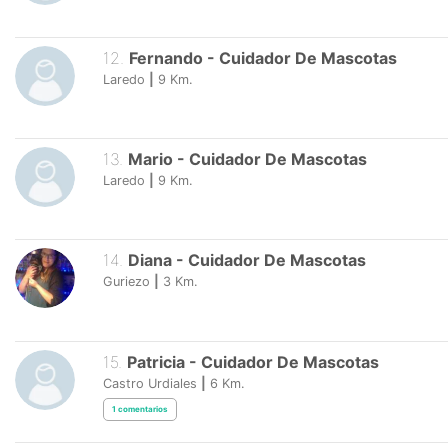
12
.
Fernando
-
Cuidador De Mascotas
Laredo
|
9
Km.
13
.
Mario
-
Cuidador De Mascotas
Laredo
|
9
Km.
14
.
Diana
-
Cuidador De Mascotas
Guriezo
|
3
Km.
15
.
Patricia
-
Cuidador De Mascotas
Castro Urdiales
|
6
Km.
1
comentarios