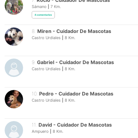
7
.
Rocio
-
Cuidador De Mascotas
Sámano
|
7
Km.
4
comentarios
8
.
Miren
-
Cuidador De Mascotas
Castro Urdiales
|
8
Km.
9
.
Gabriel
-
Cuidador De Mascotas
Castro Urdiales
|
8
Km.
10
.
Pedro
-
Cuidador De Mascotas
Castro Urdiales
|
8
Km.
11
.
David
-
Cuidador De Mascotas
Ampuero
|
8
Km.