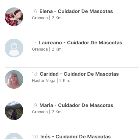
16
.
Elena
-
Cuidador De Mascotas
Granada
|
2
Km.
17
.
Laureano
-
Cuidador De Mascotas
Granada
|
2
Km.
18
.
Caridad
-
Cuidador De Mascotas
Huétor Vega
|
2
Km.
19
.
Maria
-
Cuidador De Mascotas
Granada
|
2
Km.
20
.
Inés
-
Cuidador De Mascotas