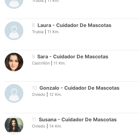
7
.
Alicia
-
Cuidador De Mascotas
Trubia
|
11
Km.
8
.
Laura
-
Cuidador De Mascotas
Trubia
|
11
Km.
9
.
Sara
-
Cuidador De Mascotas
Castrillón
|
11
Km.
10
.
Gonzalo
-
Cuidador De Mascotas
Oviedo
|
12
Km.
11
.
Susana
-
Cuidador De Mascotas
Oviedo
|
14
Km.