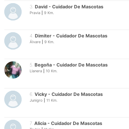
3
.
David
-
Cuidador De Mascotas
Pravia
|
9
Km.
4
.
Dimiter
-
Cuidador De Mascotas
Álvare
|
9
Km.
5
.
Begoña
-
Cuidador De Mascotas
Llanera
|
10
Km.
6
.
Vicky
-
Cuidador De Mascotas
Junigro
|
11
Km.