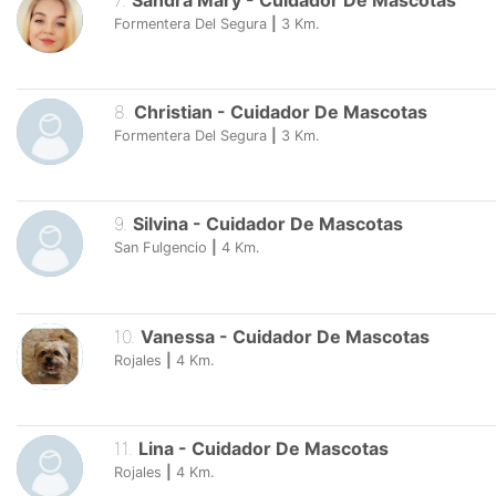
7
.
Sandra Mary
-
Cuidador De Mascotas
Formentera Del Segura
|
3
Km.
8
.
Christian
-
Cuidador De Mascotas
Formentera Del Segura
|
3
Km.
9
.
Silvina
-
Cuidador De Mascotas
San Fulgencio
|
4
Km.
10
.
Vanessa
-
Cuidador De Mascotas
Rojales
|
4
Km.
11
.
Lina
-
Cuidador De Mascotas
Rojales
|
4
Km.