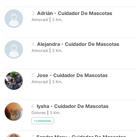
3
.
Adrián
-
Cuidador De Mascotas
Almoradí
|
3
Km.
4
.
Alejandra
-
Cuidador De Mascotas
Almoradí
|
3
Km.
5
.
Jose
-
Cuidador De Mascotas
Almoradí
|
3
Km.
6
.
Iysha
-
Cuidador De Mascotas
Dolores
|
3
Km.
1
comentarios