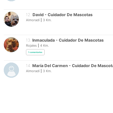
12
.
David
-
Cuidador De Mascotas
Almoradí
|
3
Km.
13
.
Inmaculada
-
Cuidador De Mascotas
Rojales
|
4
Km.
1
comentarios
14
.
María Del Carmen
-
Cuidador De Mascot
Almoradí
|
3
Km.