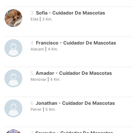
3
.
Sofia
-
Cuidador De Mascotas
Elda
|
3
Km.
4
.
Francisco
-
Cuidador De Mascotas
Alacant
|
4
Km.
5
.
Amador
-
Cuidador De Mascotas
Monóvar
|
4
Km.
6
.
Jonathan
-
Cuidador De Mascotas
Petrer
|
5
Km.