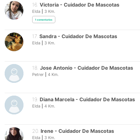
16
.
Victoria
-
Cuidador De Mascotas
Elda
|
3
Km.
1
comentarios
17
.
Sandra
-
Cuidador De Mascotas
Elda
|
3
Km.
18
.
Jose Antonio
-
Cuidador De Mascotas
Petrer
|
4
Km.
19
.
Diana Marcela
-
Cuidador De Mascotas
Elda
|
4
Km.
20
.
Irene
-
Cuidador De Mascotas
Elda
|
3
Km.