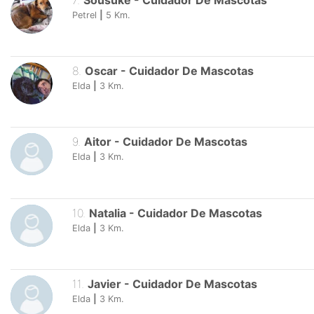
7
.
Sousuke
-
Cuidador De Mascotas
Petrel
|
5
Km.
8
.
Oscar
-
Cuidador De Mascotas
Elda
|
3
Km.
9
.
Aitor
-
Cuidador De Mascotas
Elda
|
3
Km.
10
.
Natalia
-
Cuidador De Mascotas
Elda
|
3
Km.
11
.
Javier
-
Cuidador De Mascotas
Elda
|
3
Km.