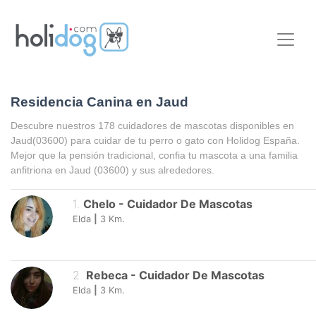
Residencia Canina en Jaud
Descubre nuestros 178 cuidadores de mascotas disponibles en
Jaud
(03600) para cuidar de tu perro o gato con Holidog España.
Mejor que la pensión tradicional, confia tu mascota a una familia
anfitriona en
Jaud
(03600) y sus alrededores.
1
.
Chelo
-
Cuidador De Mascotas
Elda
|
3
Km.
2
.
Rebeca
-
Cuidador De Mascotas
Elda
|
3
Km.