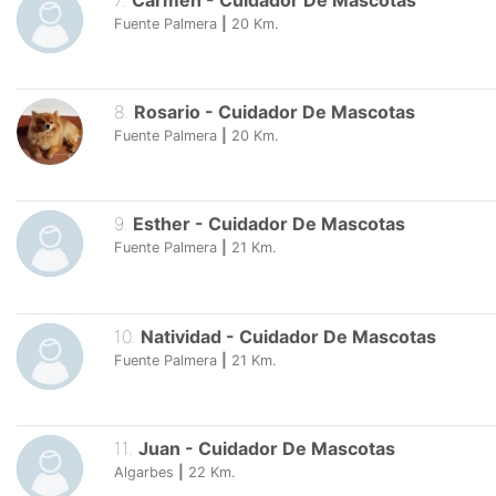
7
.
Carmen
-
Cuidador De Mascotas
Fuente Palmera
|
20
Km.
8
.
Rosario
-
Cuidador De Mascotas
Fuente Palmera
|
20
Km.
9
.
Esther
-
Cuidador De Mascotas
Fuente Palmera
|
21
Km.
10
.
Natividad
-
Cuidador De Mascotas
Fuente Palmera
|
21
Km.
11
.
Juan
-
Cuidador De Mascotas
Algarbes
|
22
Km.