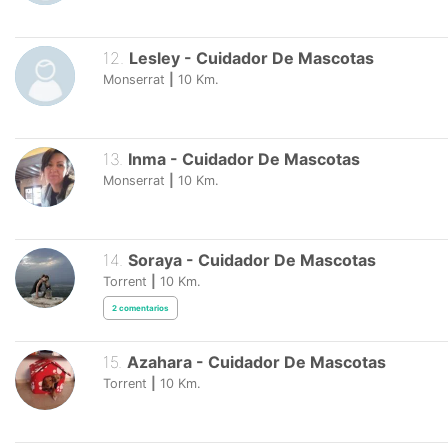
12
.
Lesley
-
Cuidador De Mascotas
Monserrat
|
10
Km.
13
.
Inma
-
Cuidador De Mascotas
Monserrat
|
10
Km.
14
.
Soraya
-
Cuidador De Mascotas
Torrent
|
10
Km.
2
comentarios
15
.
Azahara
-
Cuidador De Mascotas
Torrent
|
10
Km.