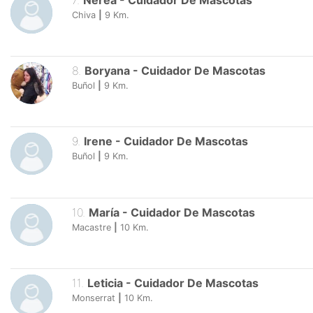
7
.
Nerea
-
Cuidador De Mascotas
Chiva
|
9
Km.
8
.
Boryana
-
Cuidador De Mascotas
Buñol
|
9
Km.
9
.
Irene
-
Cuidador De Mascotas
Buñol
|
9
Km.
10
.
María
-
Cuidador De Mascotas
Macastre
|
10
Km.
11
.
Leticia
-
Cuidador De Mascotas
Monserrat
|
10
Km.