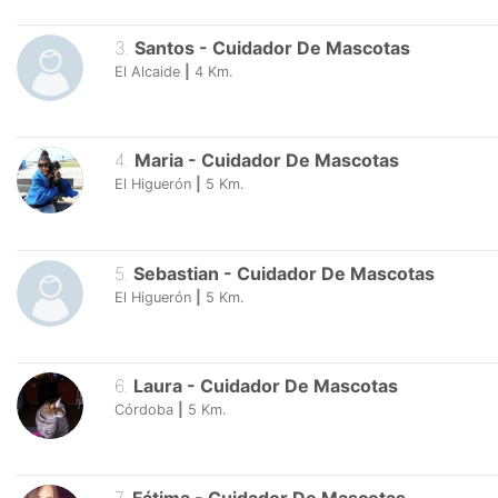
3
.
Santos
-
Cuidador De Mascotas
El Alcaide
|
4
Km.
4
.
Maria
-
Cuidador De Mascotas
El Higuerón
|
5
Km.
5
.
Sebastian
-
Cuidador De Mascotas
El Higuerón
|
5
Km.
6
.
Laura
-
Cuidador De Mascotas
Córdoba
|
5
Km.