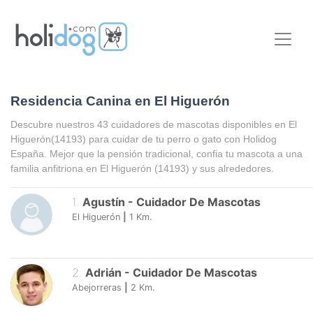
Residencia Canina en El Higuerón
Descubre nuestros 43 cuidadores de mascotas disponibles en
El
Higuerón
(14193) para cuidar de tu perro o gato con Holidog
España. Mejor que la pensión tradicional, confia tu mascota a una
familia anfitriona en
El Higuerón
(14193) y sus alrededores.
1
.
Agustín
-
Cuidador De Mascotas
El Higuerón
|
1
Km.
2
.
Adrián
-
Cuidador De Mascotas
Abejorreras
|
2
Km.