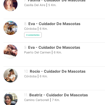
7
.
Fátima
-
Cuidador De Mascotas
Casilla Del Aire
|
5
Km.
8
.
Eva
-
Cuidador De Mascotas
Córdoba
|
6
Km.
2
comentarios
9
.
Eva
-
Cuidador De Mascotas
Puerto Del Carmen
|
6
Km.
10
.
Rocio
-
Cuidador De Mascotas
Córdoba
|
6
Km.
11
.
Beatriz
-
Cuidador De Mascotas
Camino Carbonell
|
7
Km.