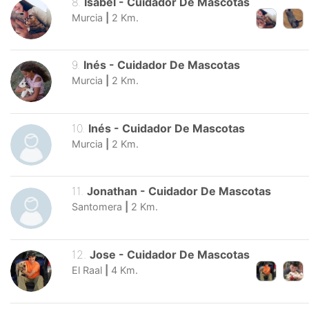
8
.
Isabel
-
Cuidador De Mascotas
Murcia
|
2
Km.
9
.
Inés
-
Cuidador De Mascotas
Murcia
|
2
Km.
10
.
Inés
-
Cuidador De Mascotas
Murcia
|
2
Km.
11
.
Jonathan
-
Cuidador De Mascotas
Santomera
|
2
Km.
12
.
Jose
-
Cuidador De Mascotas
El Raal
|
4
Km.