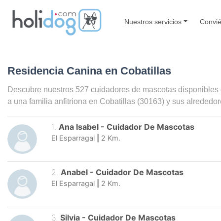
Nuestros servicios
Convié
Residencia Canina en Cobatillas
Descubre nuestros 527 cuidadores de mascotas disponibles
a una familia anfitriona en
Cobatillas
(30163) y sus alrededor
1
.
Ana Isabel
-
Cuidador De Mascotas
El Esparragal
|
2
Km.
2
.
Anabel
-
Cuidador De Mascotas
El Esparragal
|
2
Km.
3
.
Silvia
-
Cuidador De Mascotas