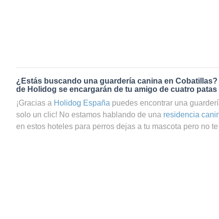
¿Estás buscando una guardería canina en Cobatillas?
de Holidog se encargarán de tu amigo de cuatro patas
¡Gracias a
Holidog España
puedes encontrar una guarderí
solo un clic! No estamos hablando de una
residencia cani
en estos hoteles para perros dejas a tu mascota pero no te 
que te preguntas si tu perrito estará realmente bien cuidad
servicio de guardería canina en Cobatillas a través de Hol
seguro de que tu mascota estará en las mejores manos. 
gran comunidad de amantes de los animales que trabajan
cuidadores de gatos en Cobatillas. Tu amigo de cuatro pa
agradable y relajada con una familia anfitriona que le dará
necesarios. Tus peludos, sean perros o gatos, se quedará