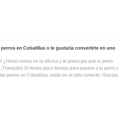
 perros en
Cobatillas
o te gustaría convertirte en uno
¿Horas extras en la oficina y te preocupa que tu perro
 ¡Tranquilo! Si tienes poco tiempo para pasear a tu perro y
 de perros en
Cobatillas
, estás en el sitio correcto. Gracias
res de perros
en
Cobatillas
, tu amigo de cuatro patas
 cuidado, incluso cuando tú no puedas ocuparte de él. ¡En
sta con todos los cuidadores de perros en Cobatillas,
or disponibilidad y ahorrarte un sinfín de búsquedas!
 paseador de perros en
Cobatillas
?
rutas dando largas caminatas llueva o haga sol, ¡podrías