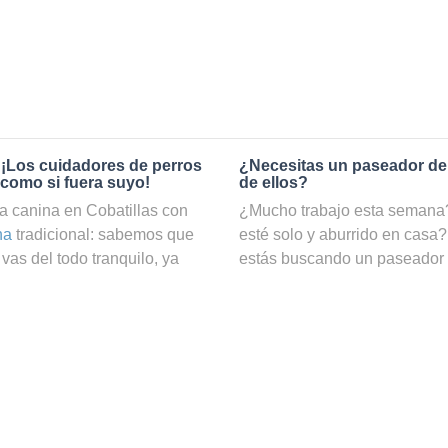
 ¡Los cuidadores de perros
¿Necesitas un paseador de
 como si fuera suyo!
de ellos?
a canina en Cobatillas con
¿Mucho trabajo esta semana? 
na
tradicional: sabemos que
esté solo y aburrido en casa?
vas del todo tranquilo, ya
estás buscando un paseador
o. En cambio, si reservas el
a nuestro servicio de
paseado
idog, podrás estar totalmente
podrá hacer ejercicio y estar
En Holidog contamos con una
nuestra web puedes ver una li
 como cuidadores de perros y
filtrar por precio e incluso p
tas pasará una estancia
¿Cómo puedo convertirme en
 todo el cariño y mimos
n con nuestros cuidadores de
Si te gustan los perros y disf