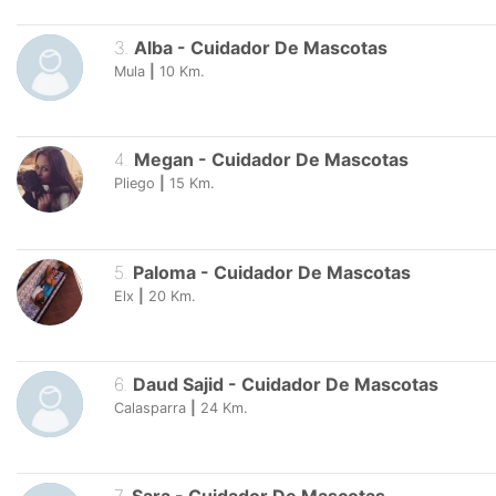
3
.
Alba
-
Cuidador De Mascotas
Mula
|
10
Km.
4
.
Megan
-
Cuidador De Mascotas
Pliego
|
15
Km.
5
.
Paloma
-
Cuidador De Mascotas
Elx
|
20
Km.
6
.
Daud Sajid
-
Cuidador De Mascotas
Calasparra
|
24
Km.