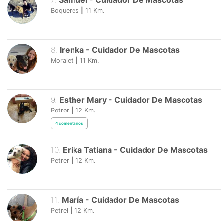
7
.
Samuel
-
Cuidador De Mascotas
Boqueres
|
11
Km.
8
.
Irenka
-
Cuidador De Mascotas
Moralet
|
11
Km.
9
.
Esther Mary
-
Cuidador De Mascotas
Petrer
|
12
Km.
4
comentarios
10
.
Erika Tatiana
-
Cuidador De Mascotas
Petrer
|
12
Km.
11
.
María
-
Cuidador De Mascotas
Petrel
|
12
Km.