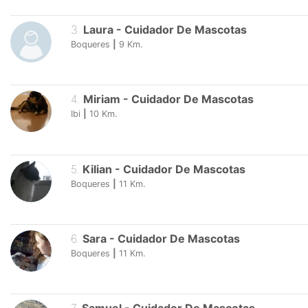
3
.
Laura
-
Cuidador De Mascotas
Boqueres
|
9
Km.
4
.
Miriam
-
Cuidador De Mascotas
Ibi
|
10
Km.
5
.
Kilian
-
Cuidador De Mascotas
Boqueres
|
11
Km.
6
.
Sara
-
Cuidador De Mascotas
Boqueres
|
11
Km.