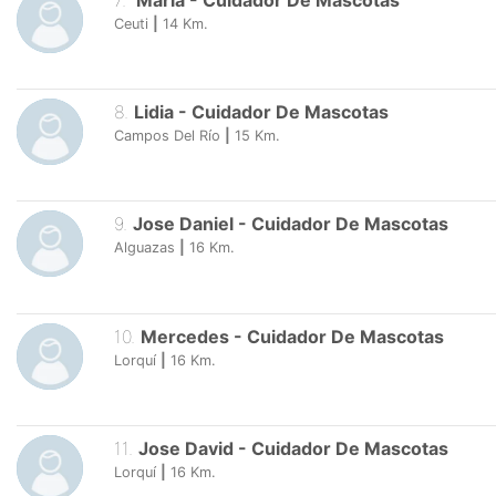
7
.
María
-
Cuidador De Mascotas
Ceuti
|
14
Km.
8
.
Lidia
-
Cuidador De Mascotas
Campos Del Río
|
15
Km.
9
.
Jose Daniel
-
Cuidador De Mascotas
Alguazas
|
16
Km.
10
.
Mercedes
-
Cuidador De Mascotas
Lorquí
|
16
Km.
11
.
Jose David
-
Cuidador De Mascotas
Lorquí
|
16
Km.