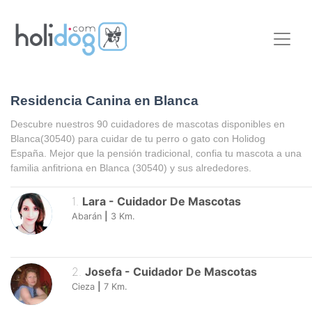
Residencia Canina en Blanca
Descubre nuestros 90 cuidadores de mascotas disponibles en
Blanca
(30540) para cuidar de tu perro o gato con Holidog
España. Mejor que la pensión tradicional, confia tu mascota a una
familia anfitriona en
Blanca
(30540) y sus alrededores.
1
.
Lara
-
Cuidador De Mascotas
Abarán
|
3
Km.
2
.
Josefa
-
Cuidador De Mascotas
Cieza
|
7
Km.