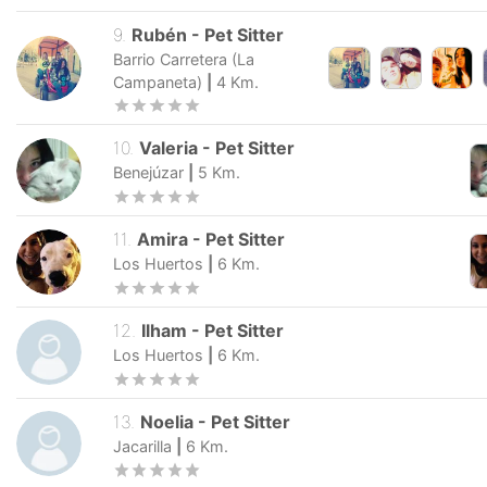
9
.
Rubén
-
Pet Sitter
Barrio Carretera (la
Campaneta)
|
4
Km.
10
.
Valeria
-
Pet Sitter
Benejúzar
|
5
Km.
11
.
Amira
-
Pet Sitter
Los Huertos
|
6
Km.
12
.
Ilham
-
Pet Sitter
Los Huertos
|
6
Km.
13
.
Noelia
-
Pet Sitter
Jacarilla
|
6
Km.