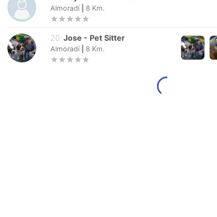
Almoradí
|
8
Km.
20
.
Jose
-
Pet Sitter
Almoradí
|
8
Km.