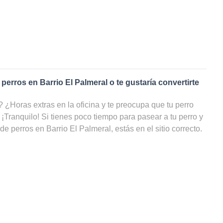
 perros en
Barrio El Palmeral
o te gustaría convertirte
¿Horas extras en la oficina y te preocupa que tu perro
 ¡Tranquilo! Si tienes poco tiempo para pasear a tu perro y
 de perros en
Barrio El Palmeral
, estás en el sitio correcto.
e
paseadores de perros
en
Barrio El Palmeral
, tu amigo de
cicio y estar cuidado, incluso cuando tú no puedas
eb puedes ver una lista con todos los cuidadores de perros
por precio e incluso por disponibilidad y ahorrarte un sinfín
 paseador de perros en
Barrio El Palmeral
?