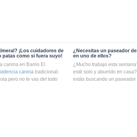
almeral? ¡Los cuidadores de
¿Necesitas un paseador de
o patas como si fuera suyo!
en uno de ellos?
 canina en Barrio El
¿Mucho trabajo esta semana? 
sidencia canina
tradicional:
esté solo y aburrido en casa?
ta pero no te vas del todo
estás buscando un paseador
e bien cuidado. En cambio, si
Gracias a nuestro servicio d
eral a través de Holidog,
cuatro patas podrá hacer ejer
en las mejores manos. En
ocuparte de él. ¡En nuestra w
los animales que trabajan
en Barrio El Palmeral, filtrar 
o El Palmeral. Tu amigo de
de búsquedas!
una familia anfitriona que le
¿Cómo puedo convertirme en
 perros o gatos, se quedarán