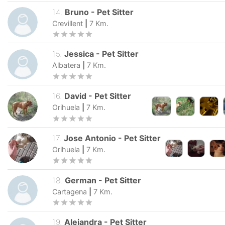
14
.
Bruno
-
Pet Sitter
Crevillent
|
7
Km.
15
.
Jessica
-
Pet Sitter
Albatera
|
7
Km.
16
.
David
-
Pet Sitter
Orihuela
|
7
Km.
17
.
Jose Antonio
-
Pet Sitter
Orihuela
|
7
Km.
18
.
German
-
Pet Sitter
Cartagena
|
7
Km.
19
.
Alejandra
-
Pet Sitter