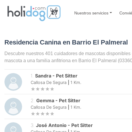
Nuestros servicios
Convié
Residencia Canina en Barrio El Palmeral
Descubre nuestros 401 cuidadores de mascotas disponibles
mascota a una familia anfitriona en
Barrio El Palmeral
(03360
1
.
Sandra
-
Pet Sitter
Callosa De Segura
|
1
Km.
2
.
Gemma
-
Pet Sitter
Callosa De Segura
|
1
Km.
3
.
José Antonio
-
Pet Sitter
Callosa De Segura
|
1
Km.