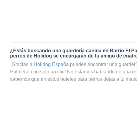
¿Estás buscando una guardería canina en Barrio El P
perros de Holidog se encargarán de tu amigo de cuatr
¡Gracias a
Holidog España
puedes encontrar una guardería
Palmeral con solo un clic! No estamos hablando de una
re
sabemos que en estos hoteles para perros dejas a tu masco
tranquilo, ya que te preguntas si tu perrito estará realment
reservas el servicio de guardería canina en Barrio El Palm
podrás estar totalmente seguro de que tu mascota estará 
Holidog contamos con una gran comunidad de amantes de 
como cuidadores de perros y cuidadores de gatos en Barri
cuatro patas pasará una estancia agradable y relajada con 
dará todo el cariño y mimos necesarios. Tus peludos, sean