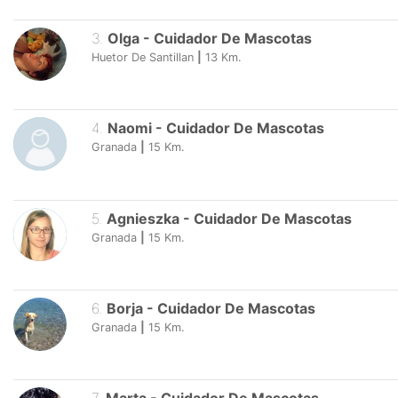
3
.
Olga
-
Cuidador De Mascotas
Huetor De Santillan
|
13
Km.
4
.
Naomi
-
Cuidador De Mascotas
Granada
|
15
Km.
5
.
Agnieszka
-
Cuidador De Mascotas
Granada
|
15
Km.
6
.
Borja
-
Cuidador De Mascotas
Granada
|
15
Km.