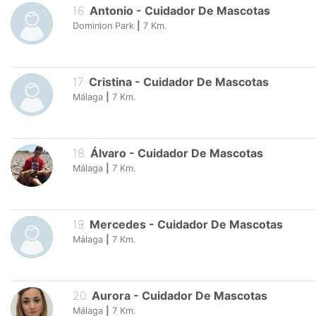
16
.
Antonio
-
Cuidador De Mascotas
Dominion Park
|
7
Km.
17
.
Cristina
-
Cuidador De Mascotas
Málaga
|
7
Km.
18
.
Álvaro
-
Cuidador De Mascotas
Málaga
|
7
Km.
19
.
Mercedes
-
Cuidador De Mascotas
Málaga
|
7
Km.
20
.
Aurora
-
Cuidador De Mascotas
Málaga
|
7
Km.