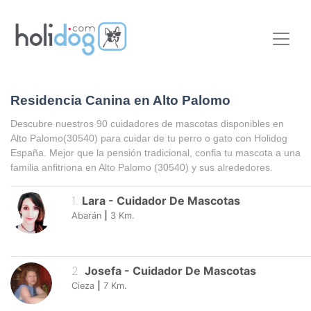
Residencia Canina en Alto Palomo
Descubre nuestros 90 cuidadores de mascotas disponibles en
Alto Palomo
(30540) para cuidar de tu perro o gato con Holidog
España. Mejor que la pensión tradicional, confia tu mascota a una
familia anfitriona en
Alto Palomo
(30540) y sus alrededores.
1
.
Lara
-
Cuidador De Mascotas
Abarán
|
3
Km.
2
.
Josefa
-
Cuidador De Mascotas
Cieza
|
7
Km.