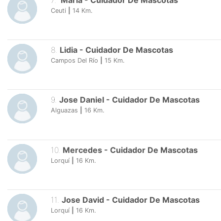
7
.
María
-
Cuidador De Mascotas
Ceuti
|
14
Km.
8
.
Lidia
-
Cuidador De Mascotas
Campos Del Río
|
15
Km.
9
.
Jose Daniel
-
Cuidador De Mascotas
Alguazas
|
16
Km.
10
.
Mercedes
-
Cuidador De Mascotas
Lorquí
|
16
Km.
11
.
Jose David
-
Cuidador De Mascotas
Lorquí
|
16
Km.