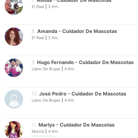
7
.
Alodia
-
Cuidador De Mascotas
El Raal
|
3
Km.
8
.
Amanda
-
Cuidador De Mascotas
El Raal
|
3
Km.
9
.
Hugo Fernando
-
Cuidador De Mascotas
Llano De Brujas
|
4
Km.
10
.
José Pedro
-
Cuidador De Mascotas
Llano De Brujas
|
4
Km.
11
.
Marlys
-
Cuidador De Mascotas
Murcia
|
4
Km.