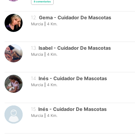
8
comentarios
12
.
Gema
-
Cuidador De Mascotas
Murcia
|
4
Km.
13
.
Isabel
-
Cuidador De Mascotas
Murcia
|
4
Km.
14
.
Inés
-
Cuidador De Mascotas
Murcia
|
4
Km.
15
.
Inés
-
Cuidador De Mascotas
Murcia
|
4
Km.