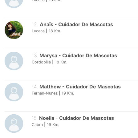
12
.
Anaïs
-
Cuidador De Mascotas
Lucena
|
18
Km.
13
.
Marysa
-
Cuidador De Mascotas
Cordobilla
|
18
Km.
14
.
Matthew
-
Cuidador De Mascotas
Fernan-Nuñez
|
19
Km.
15
.
Noelia
-
Cuidador De Mascotas
Cabra
|
19
Km.