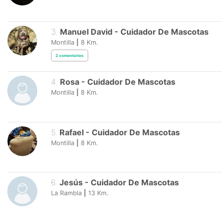
3
.
Manuel David
-
Cuidador De Mascotas
Montilla
|
8
Km.
2
comentarios
4
.
Rosa
-
Cuidador De Mascotas
Montilla
|
8
Km.
5
.
Rafael
-
Cuidador De Mascotas
Montilla
|
8
Km.
6
.
Jesús
-
Cuidador De Mascotas
La Rambla
|
13
Km.