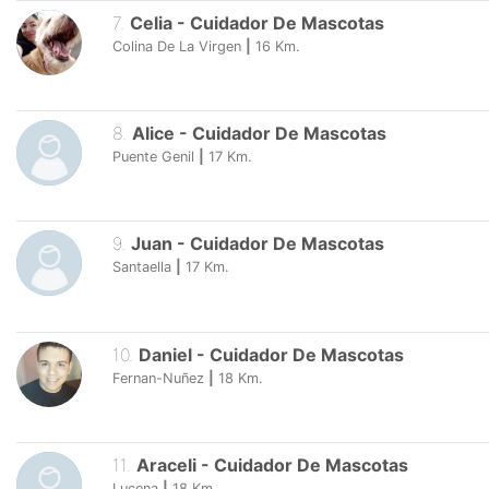
7
.
Celia
-
Cuidador De Mascotas
Colina De La Virgen
|
16
Km.
8
.
Alice
-
Cuidador De Mascotas
Puente Genil
|
17
Km.
9
.
Juan
-
Cuidador De Mascotas
Santaella
|
17
Km.
10
.
Daniel
-
Cuidador De Mascotas
Fernan-Nuñez
|
18
Km.
11
.
Araceli
-
Cuidador De Mascotas
Lucena
|
18
Km.