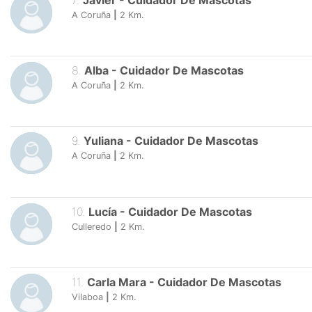
7
.
Javier
-
Cuidador De Mascotas
A Coruña
|
2
Km.
8
.
Alba
-
Cuidador De Mascotas
A Coruña
|
2
Km.
9
.
Yuliana
-
Cuidador De Mascotas
A Coruña
|
2
Km.
10
.
Lucía
-
Cuidador De Mascotas
Culleredo
|
2
Km.
11
.
Carla Mara
-
Cuidador De Mascotas
Vilaboa
|
2
Km.