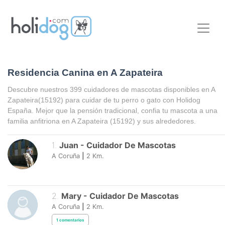
Residencia Canina en A Zapateira
Descubre nuestros 399 cuidadores de mascotas disponibles en
A
Zapateira
(15192) para cuidar de tu perro o gato con Holidog
España. Mejor que la pensión tradicional, confia tu mascota a una
familia anfitriona en
A Zapateira
(15192) y sus alrededores.
1
.
Juan
-
Cuidador De Mascotas
A Coruña
|
2
Km.
2
.
Mary
-
Cuidador De Mascotas
A Coruña
|
2
Km.
1
comentarios